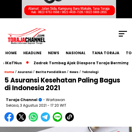
SCROLL TO CONTINUE WITH CONTENT
HOME
HEADLINE
NEWS
NASIONAL
TANA TORAJA
TO
TNus
Zadrak Tombeg Ajak Diaspora Toraja Bermimpi Besar 
/
/
/
/
Home
Asuransi
Berita Pendidikan
News
Teknologi
5 Asuransi Kesehatan Paling Bagus
di Indonesia 2021
Toraja Channel
- Wartawan
Selasa, 3 Agustus 2021
- 17:20 WIT