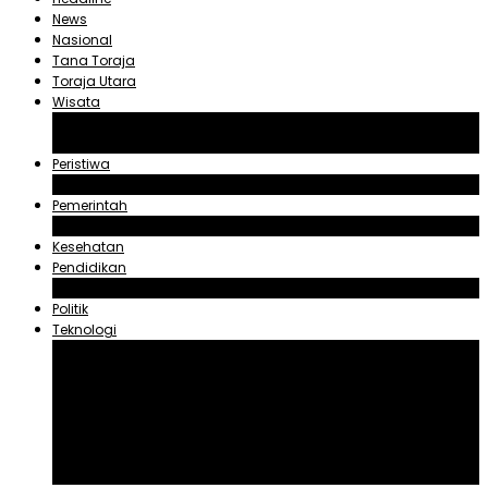
News
Nasional
Tana Toraja
Toraja Utara
Wisata
Obyek Wisata Tana Toraja
Obyek Wisata Toraja Utara
Peristiwa
Hukum dan Kriminal
Pemerintah
Zadrak Tombeg
Kesehatan
Pendidikan
Agama
Politik
Teknologi
Aplikasi
Asuransi
Blogger
Handphone
Sosial Media
Tiktok
Youtube