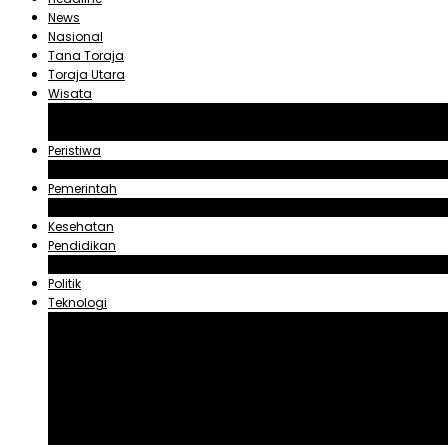
News
Nasional
Tana Toraja
Toraja Utara
Wisata
Obyek Wisata Tana Toraja
Obyek Wisata Toraja Utara
Peristiwa
Hukum dan Kriminal
Pemerintah
Zadrak Tombeg
Kesehatan
Pendidikan
Agama
Politik
Teknologi
Aplikasi
Asuransi
Blogger
Handphone
Sosial Media
Tiktok
Youtube