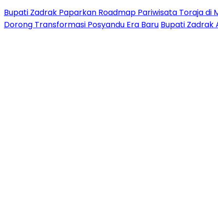
Bupati Zadrak Paparkan Roadmap Pariwisata Toraja di 
Dorong Transformasi Posyandu Era Baru
Bupati Zadrak 