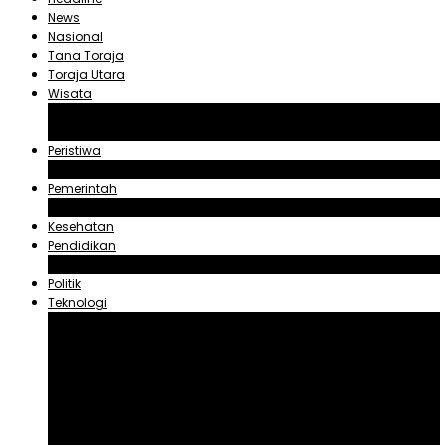
News
Nasional
Tana Toraja
Toraja Utara
Wisata
Obyek Wisata Tana Toraja
Obyek Wisata Toraja Utara
Peristiwa
Hukum dan Kriminal
Pemerintah
Zadrak Tombeg
Kesehatan
Pendidikan
Agama
Politik
Teknologi
Aplikasi
Asuransi
Blogger
Handphone
Sosial Media
Tiktok
Youtube