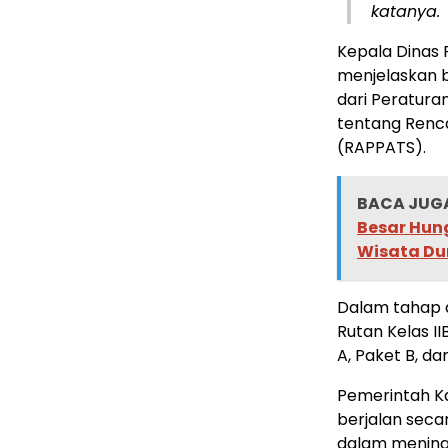
katanya.
Kepala Dinas
menjelaskan b
dari Peratura
tentang Renc
(RAPPATS).
BACA JUGA
Besar Hun
Wisata Du
Dalam tahap 
Rutan Kelas I
A, Paket B, d
Pemerintah K
berjalan seca
dalam meningk