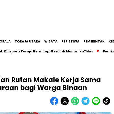
ORAJA
TORAJA UTARA
WISATA
PERISTIWA
PEMERINTAH
KE
ora Toraja Bermimpi Besar di Munas IKaTNus
Pemkab Tana 
an Rutan Makale Kerja Sama
taraan bagi Warga Binaan