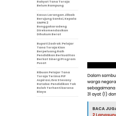
Rakyat Tana Toraja
Belum Rampung
Kasus Larangan Jilbab
Berujung Sanksi, Kepala
SMPN 2
Bonggakaradeng
Direkomendasikan
Dihukum Berat
Bupati Zadrak: Pelajar
Tana Toraja Kian
Berpeluang Raih
Pendidikan Berkualitas
Berkat Sinergi Program
Pusat
Ribuan Pelajar Tana
Dalam sambut
Toraja Terima PIP
Aspirasi, Eva Stevany
warga negara
Rataba: Pendidikan Tak
sebagaimana 
Boleh Terhenti karena
Biaya
31 ayat (1) dan
BACA JUGA
2 Langsun