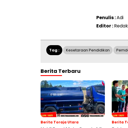
Penulis :
Adi
Editor :
Redak
Tag :
Kesetaraan Pendidikan
Pemda
Berita Terbaru
Berita Toraja Utara
Berita 