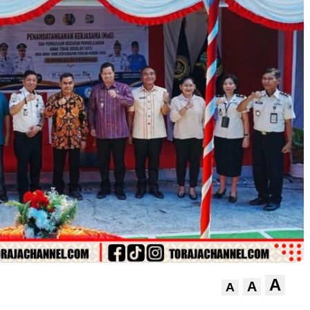
A
A
A