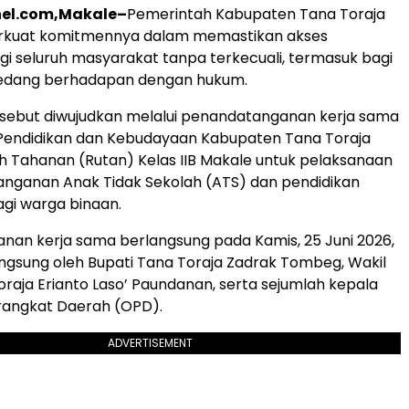
el.com,Makale–
Pemerintah Kabupaten Tana Toraja
kuat komitmennya dalam memastikan akses
gi seluruh masyarakat tanpa terkecuali, termasuk bagi
edang berhadapan dengan hukum.
sebut diwujudkan melalui penandatanganan kerja sama
 Pendidikan dan Kebudayaan Kabupaten Tana Toraja
 Tahanan (Rutan) Kelas IIB Makale untuk pelaksanaan
nganan Anak Tidak Sekolah (ATS) dan pendidikan
gi warga binaan.
an kerja sama berlangsung pada Kamis, 25 Juni 2026,
langsung oleh Bupati Tana Toraja Zadrak Tombeg, Wakil
oraja Erianto Laso’ Paundanan, serta sejumlah kepala
rangkat Daerah (OPD).
ADVERTISEMENT