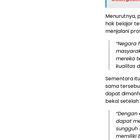
Menurutnya, 
hak belajar t
menjalani pro
“Negara 
masyarak
mereka t
kualitas d
Sementara itu
sama tersebut
dapat dimanf
bekal setela
“Dengan 
dapat me
sungguh 
memiliki 