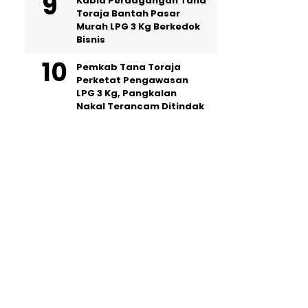
Kabid Perdagangan Tana
Toraja Bantah Pasar
Murah LPG 3 Kg Berkedok
Bisnis
Pemkab Tana Toraja
Perketat Pengawasan
LPG 3 Kg, Pangkalan
Nakal Terancam Ditindak