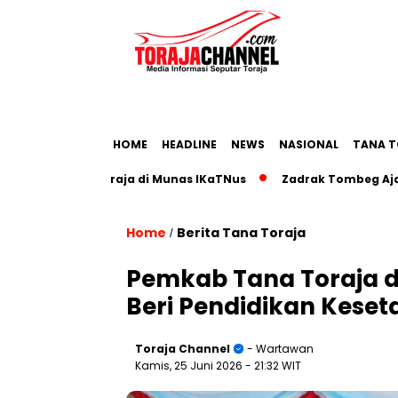
HOME
HEADLINE
NEWS
NASIONAL
TANA T
wisata Toraja di Munas IKaTNus
Zadrak Tombeg Ajak Diasp
Home
Berita Tana Toraja
/
Pemkab Tana Toraja d
Beri Pendidikan Kese
Toraja Channel
- Wartawan
Kamis, 25 Juni 2026
- 21:32 WIT