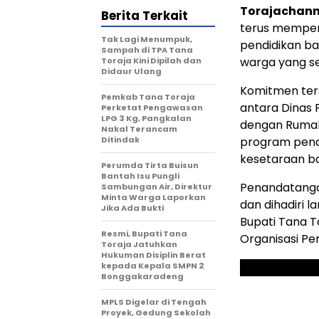
Torajachann
Berita Terkait
terus memper
Tak Lagi Menumpuk,
pendidikan ba
Sampah di TPA Tana
warga yang s
Toraja Kini Dipilah dan
Didaur Ulang
Komitmen ter
Pemkab Tana Toraja
antara Dinas
Perketat Pengawasan
LPG 3 Kg, Pangkalan
dengan Rumah
Nakal Terancam
Ditindak
program pena
kesetaraan ba
Perumda Tirta Buisun
Bantah Isu Pungli
Penandatangan
Sambungan Air, Direktur
Minta Warga Laporkan
dan dihadiri 
Jika Ada Bukti
Bupati Tana T
Resmi, Bupati Tana
Organisasi Pe
Toraja Jatuhkan
Hukuman Disiplin Berat
kepada Kepala SMPN 2
Bonggakaradeng
MPLS Digelar di Tengah
Proyek, Gedung Sekolah