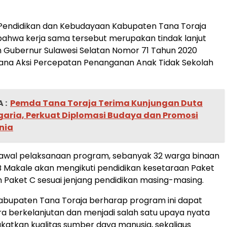
 Pendidikan dan Kebudayaan Kabupaten Tana Toraja
ahwa kerja sama tersebut merupakan tindak lanjut
n Gubernur Sulawesi Selatan Nomor 71 Tahun 2020
ana Aksi Percepatan Penanganan Anak Tidak Sekolah
 :
Pemda Tana Toraja Terima Kunjungan Duta
garia, Perkuat Diplomasi Budaya dan Promosi
nia
awal pelaksanaan program, sebanyak 32 warga binaan
IB Makale akan mengikuti pendidikan kesetaraan Paket
an Paket C sesuai jenjang pendidikan masing-masing.
abupaten Tana Toraja berharap program ini dapat
ra berkelanjutan dan menjadi salah satu upaya nyata
atkan kualitas sumber daya manusia, sekaligus