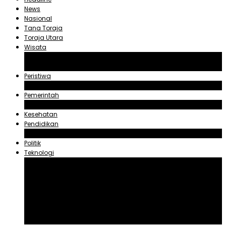
News
Nasional
Tana Toraja
Toraja Utara
Wisata
Obyek Wisata Tana Toraja
Obyek Wisata Toraja Utara
Peristiwa
Hukum dan Kriminal
Pemerintah
Zadrak Tombeg
Kesehatan
Pendidikan
Agama
Politik
Teknologi
Aplikasi
Asuransi
Blogger
Handphone
Sosial Media
Tiktok
Youtube