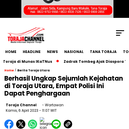
SCROLL TO CONTINUE WITH CONTENT
HOME
HEADLINE
NEWS
NASIONAL
TANA TORAJA
TO
aja di Munas IKaTNus
Zadrak Tombeg Ajak Diaspora Toraja
/
Home
Berita Toraja Utara
Berhasil Ungkap Sejumlah Kejahatan
di Toraja Utara, Empat Polisi Ini
Dapat Penghargaan
Toraja Channel
- Wartawan
Kamis, 6 April 2023
- 11:07 WIT