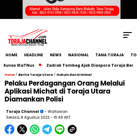
SCROLL TO CONTINUE WITH CONTENT
HOME
HEADLINE
NEWS
NASIONAL
TANA TORAJA
TO
nas IKaTNus
Zadrak Tombeg Ajak Diaspora Toraja Bermimpi
/
/
Home
Berita Toraja Utara
Hukum dan Kriminal
Pelaku Perdagangan Orang Melalui
Aplikasi Michat di Toraja Utara
Diamankan Polisi
Toraja Channel
- Wartawan
Selasa, 8 Agustus 2023
- 16:49 WIT