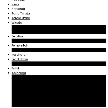
News
Nasional
Tana Toraja
Toraja Utara
Wisata
Obyek Wisata Tana Toraja
Obyek Wisata Toraja Utara
Peristiwa
Hukum dan Kriminal
Pemerintah
Zadrak Tombeg
Kesehatan
Pendidikan
Agama
Politik
Teknologi
Aplikasi
Asuransi
Blogger
Handphone
Sosial Media
Tiktok
Youtube