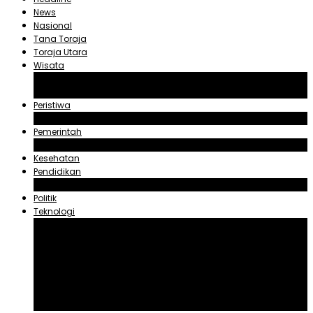
News
Nasional
Tana Toraja
Toraja Utara
Wisata
Obyek Wisata Tana Toraja
Obyek Wisata Toraja Utara
Peristiwa
Hukum dan Kriminal
Pemerintah
Zadrak Tombeg
Kesehatan
Pendidikan
Agama
Politik
Teknologi
Aplikasi
Asuransi
Blogger
Handphone
Sosial Media
Tiktok
Youtube