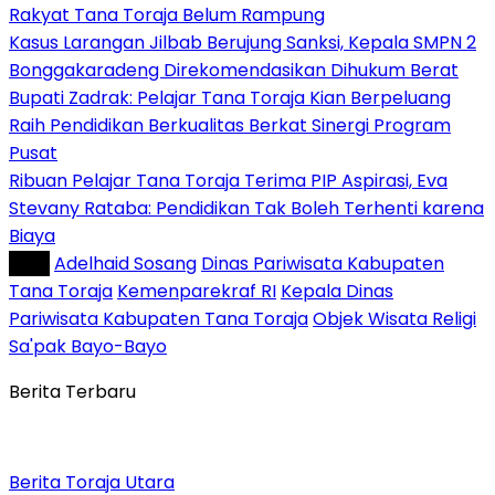
Rakyat Tana Toraja Belum Rampung
Kasus Larangan Jilbab Berujung Sanksi, Kepala SMPN 2
Bonggakaradeng Direkomendasikan Dihukum Berat
Bupati Zadrak: Pelajar Tana Toraja Kian Berpeluang
Raih Pendidikan Berkualitas Berkat Sinergi Program
Pusat
Ribuan Pelajar Tana Toraja Terima PIP Aspirasi, Eva
Stevany Rataba: Pendidikan Tak Boleh Terhenti karena
Biaya
Tag :
Adelhaid Sosang
Dinas Pariwisata Kabupaten
Tana Toraja
Kemenparekraf RI
Kepala Dinas
Pariwisata Kabupaten Tana Toraja
Objek Wisata Religi
Sa'pak Bayo-Bayo
Berita Terbaru
Berita Toraja Utara