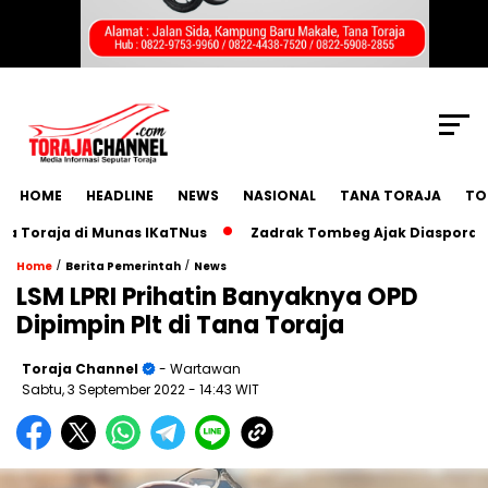
SCROLL TO CONTINUE WITH CONTENT
HOME
HEADLINE
NEWS
NASIONAL
TANA TORAJA
TO
raja di Munas IKaTNus
Zadrak Tombeg Ajak Diaspora Toraja
/
/
Home
Berita Pemerintah
News
LSM LPRI Prihatin Banyaknya OPD
Dipimpin Plt di Tana Toraja
Toraja Channel
- Wartawan
Sabtu, 3 September 2022
- 14:43 WIT