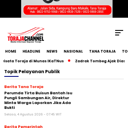
SCROLL TO CONTINUE WITH CONTENT
HOME
HEADLINE
NEWS
NASIONAL
TANA TORAJA
TO
ata Toraja di Munas IKaTNus
Zadrak Tombeg Ajak Diaspora
Topik
Pelayanan Publik
Berita Tana Toraja
Perumda Tirta Buisun Bantah Isu
Pungli Sambungan Air, Direktur
Minta Warga Laporkan Jika Ada
Bukti
Selasa, 4 Agustus 2026 - 07:45 WIT
Berita Pemerintah