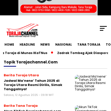
SCROLL TO CONTINUE WITH CONTENT
HOME
HEADLINE
NEWS
NASIONAL
TANA TORAJA
TO
Toraja di Munas IKaTNus
Zadrak Tombeg Ajak Diaspora Tor
Topik
Torajachannel.com
Berita Toraja Utara
Jadwal Ma’nene’ Tahun 2025 di
Toraja Utara Resmi Dirilis, Simak
Tanggalnya!
Selasa, 12 Agustus 2025 - 09:18 WIT
Berita Tana Toraja