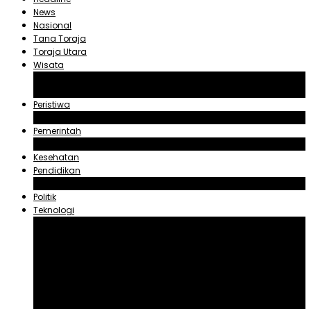
News
Nasional
Tana Toraja
Toraja Utara
Wisata
Obyek Wisata Tana Toraja
Obyek Wisata Toraja Utara
Peristiwa
Hukum dan Kriminal
Pemerintah
Zadrak Tombeg
Kesehatan
Pendidikan
Agama
Politik
Teknologi
Aplikasi
Asuransi
Blogger
Handphone
Sosial Media
Tiktok
Youtube