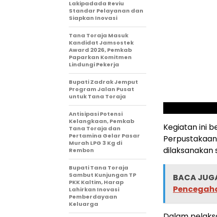
Lakipadada Reviu
Standar Pelayanan dan
Siapkan Inovasi
Tana Toraja Masuk
Kandidat Jamsostek
Award 2026, Pemkab
Paparkan Komitmen
Lindungi Pekerja
Bupati Zadrak Jemput
Program Jalan Pusat
untuk Tana Toraja
Antisipasi Potensi
Kelangkaan, Pemkab
Kegiatan ini 
Tana Toraja dan
Pertamina Gelar Pasar
Perpustakaan 
Murah LPG 3 Kg di
dilaksanakan s
Rembon
Bupati Tana Toraja
Sambut Kunjungan TP
BACA JUGA
PKK Kaltim, Harap
Pencegaha
Lahirkan Inovasi
Pemberdayaan
Keluarga
Dalam pelaks