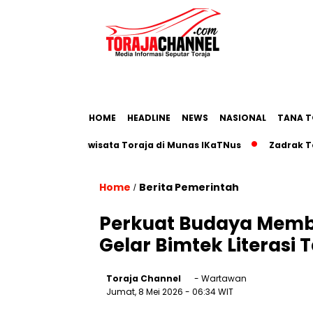
HOME
HEADLINE
NEWS
NASIONAL
TANA T
Roadmap Pariwisata Toraja di Munas IKaTNus
Zadrak Tombe
Home
Berita Pemerintah
/
Perkuat Budaya Memba
Gelar Bimtek Literasi 
Toraja Channel
- Wartawan
Jumat, 8 Mei 2026
- 06:34 WIT