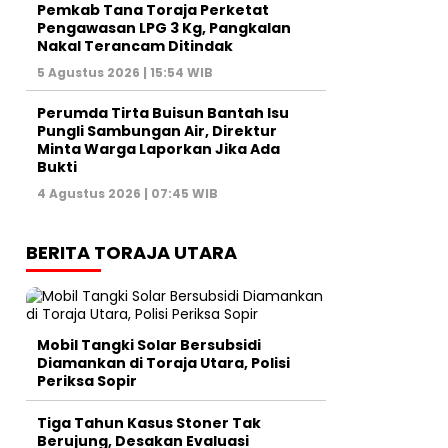
Pemkab Tana Toraja Perketat
Pengawasan LPG 3 Kg, Pangkalan
Nakal Terancam Ditindak
5 Agustus 2026 | 15:54 WIB
Perumda Tirta Buisun Bantah Isu
Pungli Sambungan Air, Direktur
Minta Warga Laporkan Jika Ada
Bukti
4 Agustus 2026 | 07:45 WIB
BERITA TORAJA UTARA
Mobil Tangki Solar Bersubsidi
Diamankan di Toraja Utara, Polisi
Periksa Sopir
Tiga Tahun Kasus Stoner Tak
Berujung, Desakan Evaluasi