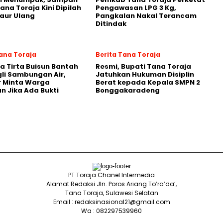
ana Toraja Kini Dipilah
Pengawasan LPG 3 Kg,
aur Ulang
Pangkalan Nakal Terancam
Ditindak
Tana Toraja
Berita Tana Toraja
 Tirta Buisun Bantah
Resmi, Bupati Tana Toraja
gli Sambungan Air,
Jatuhkan Hukuman Disiplin
r Minta Warga
Berat kepada Kepala SMPN 2
n Jika Ada Bukti
Bonggakaradeng
PT Toraja Chanel Intermedia
Alamat Redaksi Jln. Poros Ariang To’ra’da’,
Tana Toraja, Sulawesi Selatan
Email : redaksinasional21@gmail.com
Wa : 082297539960