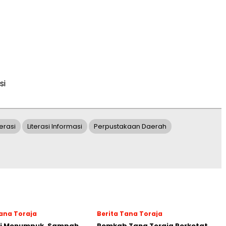
si
erasi
Literasi Informasi
Perpustakaan Daerah
Tana Toraja
Berita Tana Toraja
gi Menumpuk, Sampah
Pemkab Tana Toraja Perketat