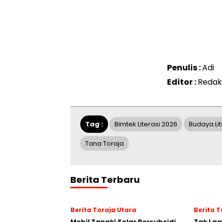
Penulis :
Adi
Editor :
Redak
Tag :
Bimtek Literasi 2026
Budaya Lit
Tana Toraja
Berita Terbaru
Berita Toraja Utara
Berita 
Mobil Tangki Solar Bersubsidi
Tak La