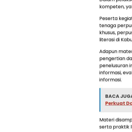
kompeten, yak
Peserta kegia
tenaga perpu
khusus, perpu
literasi di Ka
Adapun materi
pengertian dan
penelusuran in
informasi, eva
informasi.
BACA JUGA
Perkuat D
Materi disamp
serta praktik