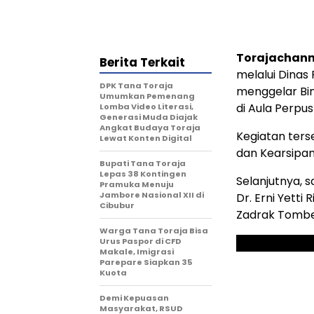
Torajachann
Berita Terkait
melalui Dinas
DPK Tana Toraja
menggelar Bim
Umumkan Pemenang
di Aula Perpu
Lomba Video Literasi,
Generasi Muda Diajak
Angkat Budaya Toraja
Kegiatan ters
Lewat Konten Digital
dan Kearsipan
Bupati Tana Toraja
Lepas 38 Kontingen
Selanjutnya, 
Pramuka Menuju
Jambore Nasional XII di
Dr. Erni Yetti
Cibubur
Zadrak Tombe
Warga Tana Toraja Bisa
Urus Paspor di CFD
Makale, Imigrasi
Parepare Siapkan 35
Kuota
Demi Kepuasan
Masyarakat, RSUD