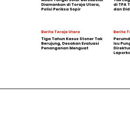
Diamankan di Toraja Utara,
di TPA T
Polisi Periksa Sopir
dan Did
Berita Toraja Utara
Berita 
Tiga Tahun Kasus Stoner Tak
Perumda
Berujung, Desakan Evaluasi
Isu Pun
Penanganan Menguat
Direktu
Laporka