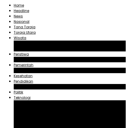
Home
Headline
News
Nasional
Tana Toraja
Toraja Utara
Wisata
Obyek Wisata Tana Toraja
Obyek Wisata Toraja Utara
Peristiwa
Hukum dan Kriminal
Pemerintah
Zadrak Tombeg
Kesehatan
Pendidikan
Agama
Politik
Teknologi
Aplikasi
Asuransi
Blogger
Handphone
Sosial Media