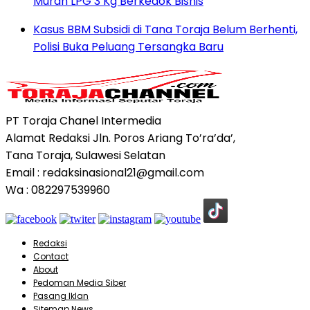
Murah LPG 3 Kg Berkedok Bisnis
Kasus BBM Subsidi di Tana Toraja Belum Berhenti,
Polisi Buka Peluang Tersangka Baru
PT Toraja Chanel Intermedia
Alamat Redaksi Jln. Poros Ariang To’ra’da’,
Tana Toraja, Sulawesi Selatan
Email : redaksinasional21@gmail.com
Wa : 082297539960
Redaksi
Contact
About
Pedoman Media Siber
Pasang Iklan
Sitemap News