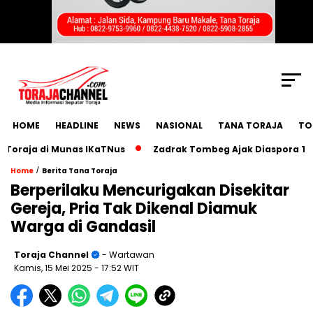
SCROLL TO CONTINUE WITH CONTENT
HOME
HEADLINE
NEWS
NASIONAL
TANA TORAJA
TO
ja di Munas IKaTNus
Zadrak Tombeg Ajak Diaspora Toraja 
/
Home
Berita Tana Toraja
Berperilaku Mencurigakan Disekitar
Gereja, Pria Tak Dikenal Diamuk
Warga di Gandasil
Toraja Channel
- Wartawan
Kamis, 15 Mei 2025
- 17:52 WIT